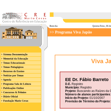
Bom dia
Quinta-Feira , 06 
>> Programa Viva Japão
> Sistema Documentação
> Memorial da Educação
Viva J
> Temas Educacionais
> Temas Pedagógicos
> Recursos de Ensino
> Notícias por Temas
EE
Dr. Fábio Barreto
> Agenda
D.E.
Registro
> Programa Sala de Leitura
Município:
Registro
> Publicações Online
Projeto:
Buscando as Raízes da C
> Concursos & Prêmios
Número de alunos participantes
> Diário Oficial
Início do Projeto:
01/10/2007
> Fundação Mario Covas
Previsão de Término do Projeto: