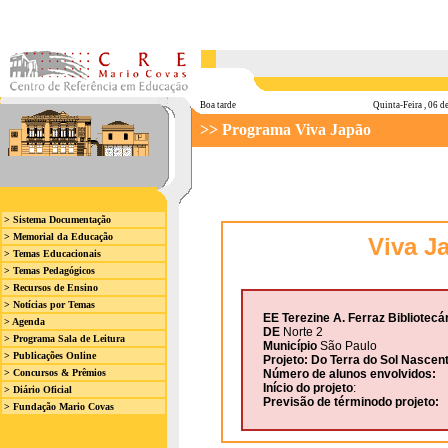
Boa tarde
Quinta-Feira , 06 
>> Programa Viva Japão
> Sistema Documentação
> Memorial da Educação
Viva J
> Temas Educacionais
> Temas Pedagógicos
> Recursos de Ensino
> Notícias por Temas
EE Terezine A. Ferraz Bibliotecá
> Agenda
DE
Norte 2
> Programa Sala de Leitura
Município
São Paulo
> Publicações Online
Projeto: Do Terra do Sol Nascent
> Concursos & Prêmios
Número de alunos envolvidos:
Início do projeto
:
> Diário Oficial
Previsão de términodo projeto:
> Fundação Mario Covas