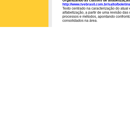
Organizando as classes de alfabetizaçã
http://www.tvebrasil.com.br/salto/boletin
Texto centrado na caracterização do atual
alfabetização, a partir de uma revisão da
processos e métodos, apontando confronto
consolidados na área.