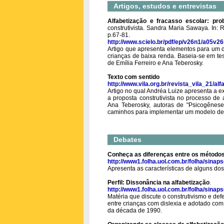
Artigos, estudos e entrevistas
Alfabetização e fracasso escolar: pr
construtivista. Sandra Maria Sawaya. In: 
p.67-81.
http://www.scielo.br/pdf/ep/v26n1/a05v26
Artigo que apresenta elementos para um d
crianças de baixa renda. Baseia-se em tes
de Emília Ferreiro e Ana Teberosky.
Texto com sentido
http://www.vila.org.br/revista_vila_21/al
Artigo no qual Andréa Luize apresenta a e
a proposta construtivista no processo de a
Ana Teberosky, autoras de "Psicogênese 
caminhos para implementar um modelo de 
Debates
Conheça as diferenças entre os métodos
http://www1.folha.uol.com.br/folha/sinap
Apresenta as características de alguns dos
Perfil: Dissonância na alfabetização
.
http://www1.folha.uol.com.br/folha/sinap
Matéria que discute o construtivismo e de
entre crianças com dislexia e adotado com
da década de 1990.