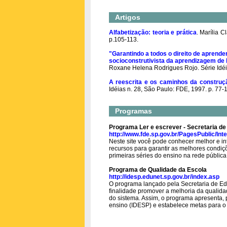
Artigos
Alfabetização: teoria e prática
. Marília C
p.105-113.
"Garantindo a todos o direito de aprende
socioconstrutivista da aprendizagem de 
Roxane Helena Rodrigues Rojo. Série Idéia
A reescrita e os caminhos da construçã
Idéias n. 28, São Paulo: FDE, 1997. p. 77-
Programas
Programa Ler e escrever - Secretaria d
http://www.fde.sp.gov.br/PagesPublic/I
Neste site você pode conhecer melhor e int
recursos para garantir as melhores condiç
primeiras séries do ensino na rede pública
Programa de Qualidade da Escola
http://idesp.edunet.sp.gov.br/index.asp
O programa lançado pela Secretaria de E
finalidade promover a melhoria da qualida
do sistema. Assim, o programa apresenta, 
ensino (IDESP) e estabelece metas para o