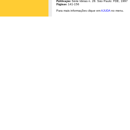
Publicação:
Série Idéias n. 28. São Paulo: FDE, 1997
Páginas:
141-156
Para mais informações clique em
AJUDA
no menu.