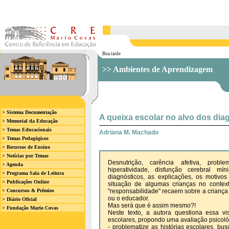
Boa tarde
>> Ambientes de Aprendizagem
> Sistema Documentação
A queixa escolar no alvo dos dia
> Memorial da Educação
> Temas Educacionais
Adriana M. Machado
> Temas Pedagógicos
> Recursos de Ensino
> Notícias por Temas
Desnutrição, carência afetiva, prob
> Agenda
hiperatividade, disfunção cerebral mí
> Programa Sala de Leitura
diagnósticos, as explicações, os motivos 
> Publicações Online
situação de algumas crianças no context
> Concursos & Prêmios
"responsabilidade" recaem sobre a criança 
ou o educador.
> Diário Oficial
Mas será que é assim mesmo?!
> Fundação Mario Covas
Neste texto, a autora questiona essa v
escolares, propondo uma avaliação psicoló
- problematize as histórias escolares, bu