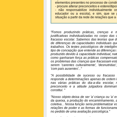
elementos presentes no processo de const
- procure alterar preconceitos e estereótipo
- não responsabilize individualmente os
educador ou a escola), e sim, que se 
situação a partir da rede de relações que a c
"Fomos produzindo práticas, crenças e n
justificativas individualizadas no corpo das
fracasso escolar. Sabemos das teorias que d
de diferenças de capacidades individuais qu
trabalhos. Os testes psicológicos de inteli
tipo de concepção que entende as diferenças so
produzido devido à capacidade individual, nat
como ganharam força as práticas compensat
os problemas das crianças que fracassam estã
serem 'carentes culturalmente', 'desnutridas',
'com pais ausentes'..."
"A possibilidade de sucesso ou fracasso 
responde a determinações apenas de ordem ind
nas várias práticas do dia-a-dia escolar,
preconceito e a atitude julgadora domina
constitui. "
"Nosso objeto deixa de ser 'a' criança ou 'a' 
da queixa, a produção do encaminhamento, a
coletiva... Nossa função seria problematizar 
relações de poder e as formas de funcioname
no pedido de uma avaliação psicológica."