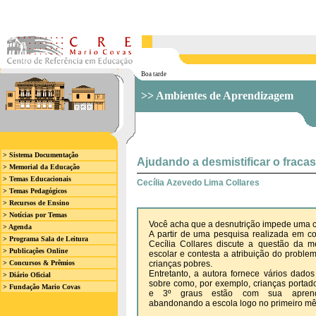
Boa tarde
>> Ambientes de Aprendizagem
> Sistema Documentação
Ajudando a desmistificar o fraca
> Memorial da Educação
> Temas Educacionais
Cecília Azevedo Lima Collares
> Temas Pedagógicos
> Recursos de Ensino
> Notícias por Temas
Você acha que a desnutrição impede uma c
> Agenda
A partir de uma pesquisa realizada em c
> Programa Sala de Leitura
Cecília Collares discute a questão da m
> Publicações Online
escolar e contesta a atribuição do proble
> Concursos & Prêmios
crianças pobres.
Entretanto, a autora fornece vários dados 
> Diário Oficial
sobre como, por exemplo, crianças portad
> Fundação Mario Covas
e 3º graus estão com sua aprendi
abandonando a escola logo no primeiro mê