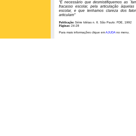
"È necessário que desmistifiquemos as ´fa
fracasso escolar, pela articulação àquelas
escolar, e que tenhamos clareza dos fat
articulam"
Publicação:
Série Idéias n. 6. São Paulo: FDE, 1992
Páginas:
24-28
Para mais informações clique em
AJUDA
no menu.