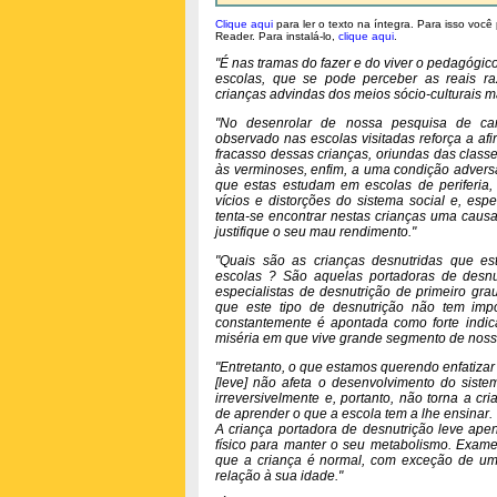
Clique aqui
para ler o texto na íntegra. Para isso você
Reader. Para instalá-lo,
clique aqui
.
"É nas tramas do fazer e do viver o pedagógi
escolas, que se pode perceber as reais ra
crianças advindas dos meios sócio-culturais m
"No desenrolar de nossa pesquisa de c
observado nas escolas visitadas reforça a afi
fracasso dessas crianças, oriundas das classe
às verminoses, enfim, a uma condição adversa
que estas estudam em escolas de periferia
vícios e distorções do sistema social e, esp
tenta-se encontrar nestas crianças uma causa
justifique o seu mau rendimento."
"Quais são as crianças desnutridas que es
escolas ? São aquelas portadoras de desnu
especialistas de desnutrição de primeiro gr
que este tipo de desnutrição não tem impo
constantemente é apontada como forte indic
miséria em que vive grande segmento de noss
"Entretanto, o que estamos querendo enfatizar
[leve] não afeta o desenvolvimento do siste
irreversivelmente e, portanto, não torna a cri
de aprender o que a escola tem a lhe ensinar.
A criança portadora de desnutrição leve apen
físico para manter o seu metabolismo. Exames
que a criança é normal, com exceção de um 
relação à sua idade."